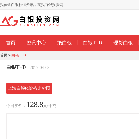
找黄金白银行情资讯，就找白银投资网
首页
资讯中心
纸白银
白银T+D
现货白银
首页
>
白银T+D
白银T+D
2017-04-08
上海白银td价格走势图
128.8
今日实价：
元/千克