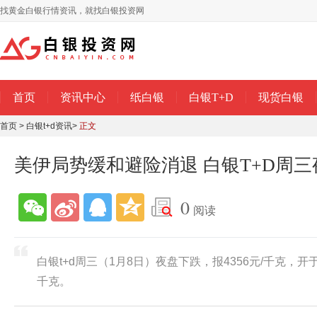
找黄金白银行情资讯，就找白银投资网
首页
资讯中心
纸白银
白银T+D
现货白银
首页
>
白银t+d资讯
>
正文
美伊局势缓和避险消退 白银T+D周
0
阅读
白银t+d周三（1月8日）夜盘下跌，报4356元/千克，开于4
千克。