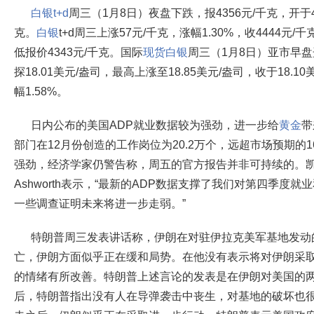
白银t+d
周三（1月8日）夜盘下跌，报4356元/千克，开于4
克。
白银
t+d周三上涨57元/千克，涨幅1.30%，收4444元/
低报价4343元/千克。国际
现货白银
周三（1月8日）亚市早盘开
探18.01美元/盎司，最高上涨至18.85美元/盎司，收于18.1
幅1.58%。
日内公布的美国ADP就业数据较为强劲，进一步给
黄金
带
部门在12月份创造的工作岗位为20.2万个，远超市场预期的
强劲，经济学家仍警告称，周五的官方报告并非可持续的。凯投
Ashworth表示，“最新的ADP数据支撑了我们对第四季度
一些调查证明未来将进一步走弱。”
特朗普周三发表讲话称，伊朗在对驻伊拉克美军基地发动
亡，伊朗方面似乎正在缓和局势。在他没有表示将对伊朗采
的情绪有所改善。特朗普上述言论的发表是在伊朗对美国的
后，特朗普指出没有人在导弹袭击中丧生，对基地的破坏也