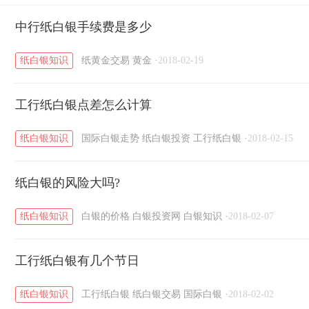
黄金T+D知识
中行纸白银手续费是多少
粤贵银知识
国际白银知识
/
/
/
纸白银知识
纸黄金交易
黄金
·
2018-02-19
工行纸白银点差怎么计算
纸白银知识
国际白银走势
纸白银投资
工行纸白银
·
2018-02-15
纸白银的风险大吗?
纸白银知识
白银的价格
白银投资网
白银知识
·
2018-02-07
工行纸白银有几个节日
纸白银知识
工行纸白银
纸白银交易
国际白银
·
2018-02-02