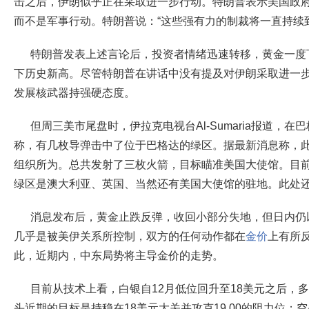
击之后，伊朗似乎正在采取进一步行动。特朗普表示美国政
而不是军事行动。特朗普说：“这些强有力的制裁将一直持续
特朗普发表上述言论后，投资者情绪迅速转移，黄金一度下
下历史新高。尽管特朗普在讲话中没有提及对伊朗采取进一
发展核武器持强硬态度。
但周三美市尾盘时，伊拉克电视台Al-Sumaria报道，
称，有几枚导弹击中了位于巴格达的绿区。据最新消息称，
组织所为。总共发射了三枚火箭，目标瞄准美国大使馆。目
绿区是澳大利亚、英国、当然还有美国大使馆的驻地。此处
消息发布后，黄金止跌反弹，收回小部分失地，但日内仍
几乎是被美伊关系所控制，双方的任何动作都在
金价
上有所
此，近期内，中东局势将主导金价的走势。
目前从技术上看，白银自12月低位回升至18美元之后，
头近期的目标是持稳在18美元大关并攻克19.00的阻力位；