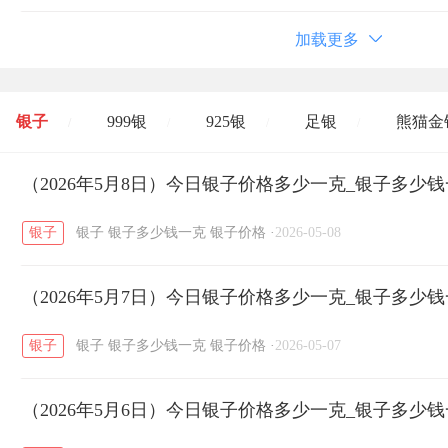
加载更多
银子
999银
925银
足银
熊猫金
/
/
/
/
开国纪念币
（2026年5月8日）今日银子价格多少一克_银子多少
大清银币
长城币
老
/
/
/
银子
银子
银子多少钱一克
银子价格
·
2026-05-08
菜百
周生生
周大生
周六福
六
/
/
/
/
（2026年5月7日）今日银子价格多少一克_银子多少
六福
金至尊
潮宏基
亚一金店
/
/
/
/
银子
银子
银子多少钱一克
银子价格
·
2026-05-07
（2026年5月6日）今日银子价格多少一克_银子多少