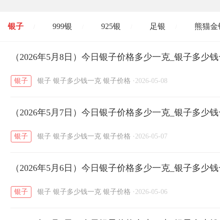
银子
999银
925银
足银
熊猫金
/
/
/
/
开国纪念币
（2026年5月8日）今日银子价格多少一克_银子多少
大清银币
长城币
老
/
/
/
银子
银子
银子多少钱一克
银子价格
·
2026-05-08
菜百
周生生
周大生
周六福
六
/
/
/
/
（2026年5月7日）今日银子价格多少一克_银子多少
六福
金至尊
潮宏基
亚一金店
/
/
/
/
银子
银子
银子多少钱一克
银子价格
·
2026-05-07
（2026年5月6日）今日银子价格多少一克_银子多少
银子
银子
银子多少钱一克
银子价格
·
2026-05-06