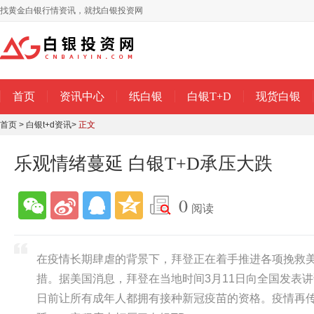
找黄金白银行情资讯，就找白银投资网
首页
资讯中心
纸白银
白银T+D
现货白银
首页
>
白银t+d资讯
>
正文
乐观情绪蔓延 白银T+D承压大跌
0
阅读
在疫情长期肆虐的背景下，拜登正在着手推进各项挽救
措。据美国消息，拜登在当地时间3月11日向全国发表讲
日前让所有成年人都拥有接种新冠疫苗的资格。疫情再