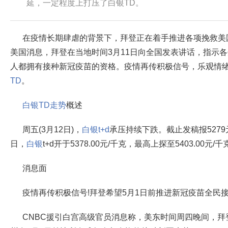
延，一定程度上打压了白银TD。
在疫情长期肆虐的背景下，拜登正在着手推进各项挽救美
美国消息，拜登在当地时间3月11日向全国发表讲话，指示各
人都拥有接种新冠疫苗的资格。疫情再传积极信号，乐观情
TD
。
白银TD走势
概述
周五(3月12日)，
白银t+d
承压持续下跌。截止发稿报5279元
日，
白银
t+d开于5378.00元/千克，最高上探至5403.00元/
消息面
疫情再传积极信号!拜登希望5月1日前推进新冠疫苗全民接
CNBC援引白宫高级官员消息称，美东时间周四晚间，