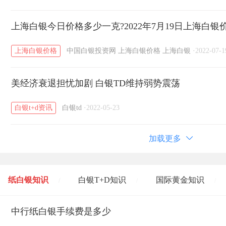
上海白银今日价格多少一克?2022年7月19日上海白银
上海白银价格
中国白银投资网
上海白银价格
上海白银
·
2022-07-1
美经济衰退担忧加剧 白银TD维持弱势震荡
白银t+d资讯
白银td
·
2022-05-23
加载更多
纸白银知识
白银T+D知识
国际黄金知识
/
/
/
黄金T+D知识
中行纸白银手续费是多少
粤贵银知识
国际白银知识
/
/
/