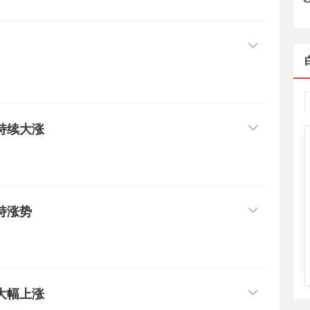
持续大涨
持涨势
大幅上涨