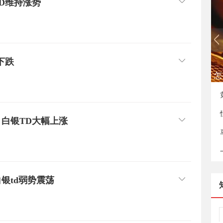
D维持涨势
下跌
如
 白银TD大幅上涨
银td弱势震荡