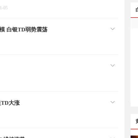
1-05
模 白银TD弱势震荡
TD大涨