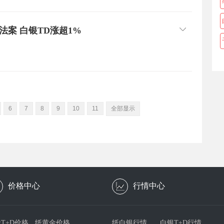
案 白银TD涨超1%
6
7
8
9
10
11
全部显示
价格中心
行情中心
T+D价格
纸黄金价格
纸白银行情
白银T+D行情