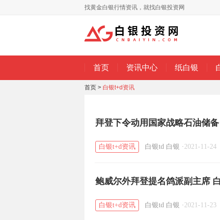
找黄金白银行情资讯，就找白银投资网
首页
资讯中心
纸白银
首页
>
白银t+d资讯
拜登下令动用国家战略石油储备
白银t+d资讯
白银td
白银
·
2021-11-24
鲍威尔外拜登提名鸽派副主席 白
白银t+d资讯
白银td
白银
·
2021-11-23