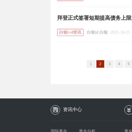
拜登正式签署短期提高债务上限法
白银t+d资讯
白银td
白银
·
2021-10-15
1
2
3
4
5
资讯中心
国际黄金
黄金分析
黄金