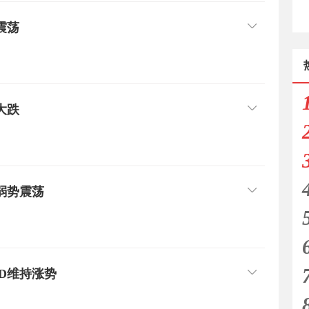
震荡
大跌
弱势震荡
D维持涨势