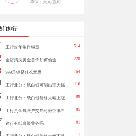
单位：美元/盎司
热门排行
1
514
工行蛇年生肖银章
2
228
金店清洗黄金首饰如何偷金
3
164
999足银是什么意思
4
116
工行北分：纸白银可能出现大幅
5
下跌
89
工行北分：纸白银价格大幅上涨
6
85
工行贵金属账户交易可做空纸白
7
银
81
建行有纸白银业务吗
8
1