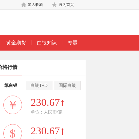
加入收藏
设为首页
黄金期货
白银知识
专题
价格行情
纸白银
白银T+D
国际白银
230.67↑
￥
单位：人民币/克
230.67↑
$