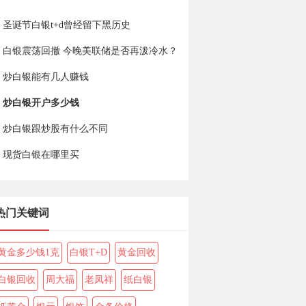
圣诞节白银t+d曾经留下黑历史
白银震荡回撤 今晚美联储是否再泼冷水？
炒白银能有几人赚钱
炒白银开户多少钱
炒白银跟炒股有什么不同
现货白银在哪里买
热门关键词
黄金多少钱1克
白银T+D
黄金回收
白银回收
周大福
老凤祥
纸白银