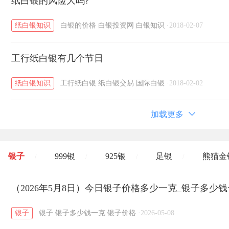
纸白银的风险大吗?
纸白银知识
白银的价格
白银投资网
白银知识
·
2018-02-07
工行纸白银有几个节日
纸白银知识
工行纸白银
纸白银交易
国际白银
·
2018-02-02
加载更多
银子
999银
925银
足银
熊猫金
/
/
/
/
开国纪念币
（2026年5月8日）今日银子价格多少一克_银子多少
大清银币
长城币
老
/
/
/
银子
银子
银子多少钱一克
银子价格
·
2026-05-08
菜百
周生生
周大生
周六福
六
/
/
/
/