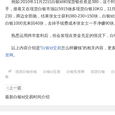
例如:2010年11月22日白银td和现货银价差是380，这个时
手，接着又在现货白银市场以5915做多现货白银10KG，11月
230，两边全部抛，结果张女士获利380-230=150块，白银
白银1000克来回40块，去掉手续费成本张女士一手净赚90块
熟悉运用跨市套利后，你会发现在资金充足的情况下，白银
以上内容介绍是“
白银td交易
怎么样赚钱”的相关内容，更
资网
。
现货白银价格
白银td交易
白银投资网
现货白银
白
银
<上一篇
最新白银td交易时间介绍