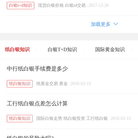
白银t+d知识
现货白银价格
白银td交易
·
2017-12-20
加载更多
纸白银知识
白银T+D知识
国际黄金知识
/
/
/
黄金T+D知识
中行纸白银手续费是多少
粤贵银知识
国际白银知识
/
/
/
纸白银知识
纸黄金交易
黄金
·
2018-02-19
工行纸白银点差怎么计算
纸白银知识
国际白银走势
纸白银投资
工行纸白银
·
2018-02-15