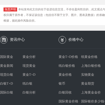
免责声明
本站发布此文目的在于促进信息交流，不存在盈利性目的，此文观点
权归属于原作者，不保证该信息（包括但不限于文字、图片、图表及数据）的准确
根据，据此操作风险自担。
资讯中心
价格中心
国际黄金
黄金分析
黄金T+D价格
纸黄金价格
黄金新闻
现货黄金
纸白银价格
上海白银价格
现货白银
黄金T+D
黄金价格
实物黄金
白银T+D
纸白银
银币
黄金期货
国际白银
白银分析
白银回收
上海黄金金价
国际黄金价格
国际银价多少钱