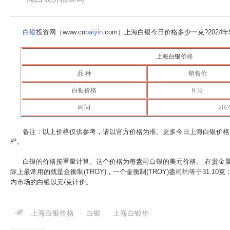
白银
投资网（www.cn
baiyin
.com）上海白银今日价格多少一克?
2024
上海白银价
格
品 种
销售价
白银价格
6.32
时间
20
备注：以上价格仅供参考，请以官方价格为准。更多今日上海白银价格
栏。
白银的价格按重量计算。这个价格为每盎司白银的美元价格。 在贵金
际上最常用的就是金衡制(TROY)，一个金衡制(TROY)盎司约等于31.10
内市场的白银以元/克计价。
上海白银价格
白银
上海白银价