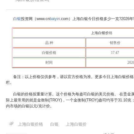
白银
投资网（www.cn
baiyin
.com）上海白银今日价格多少一克?
2026
上海白银价
格
品 种
销售价
白银价格
17.47
时间
20
备注：以上价格仅供参考，请以官方价格为准。更多今日上海白银价格
栏。
白银的价格按重量计算。这个价格为每盎司白银的美元价格。 在贵金
际上最常用的就是金衡制(TROY)，一个金衡制(TROY)盎司约等于31.10
内市场的白银以元/克计价。
上海白银价格
白银
上海白银价