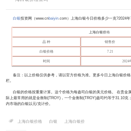
白银
投资网（www.cn
baiyin
.com）上海白银今日价格多少一克?
2024
上海白银价
格
品 种
销售价
白银价格
7.21
时间
202
备注：以上价格仅供参考，请以官方价格为准。更多今日上海白银价格
栏。
白银的价格按重量计算。这个价格为每盎司白银的美元价格。 在贵金
际上最常用的就是金衡制(TROY)，一个金衡制(TROY)盎司约等于31.10
内市场的白银以元/克计价。
上海白银价格
白银
上海白银价