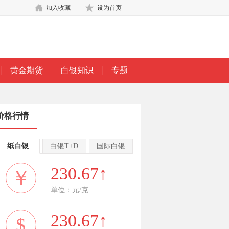
加入收藏
设为首页
黄金期货
白银知识
专题
价格行情
纸白银
白银T+D
国际白银
230.67↑
￥
单位：元/克
230.67↑
$