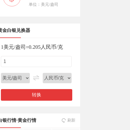
单位：美元/盎司
黄金白银兑换器
1
美元/盎司
=
0.205
人民币/克
转换
白银行情
·
黄金行情
刷新