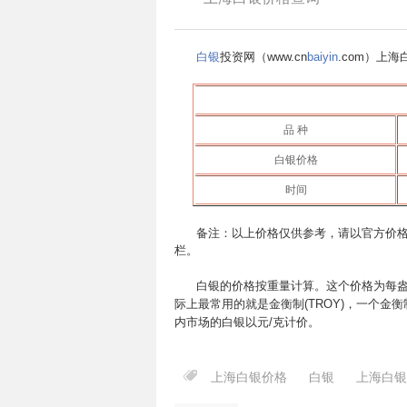
白银
投资网（www.cn
baiyin
.com）上
品 种
白银价格
时间
备注：以上价格仅供参考，请以官方价格
栏。
白银的价格按重量计算。这个价格为每盎
际上最常用的就是金衡制(TROY)，一个金衡制
内市场的白银以元/克计价。
上海白银价格
白银
上海白银