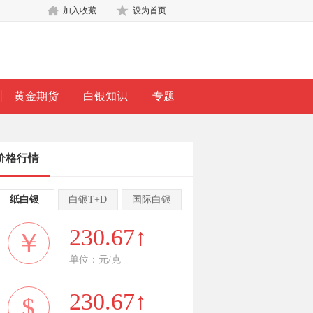
加入收藏
设为首页
黄金期货
白银知识
专题
价格行情
纸白银
白银T+D
国际白银
230.67↑
￥
单位：元/克
230.67↑
$