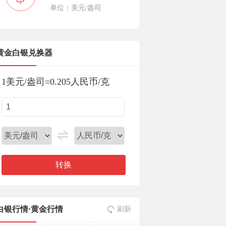
单位：美元/盎司
黄金白银兑换器
1
美元/盎司
=
0.205
人民币/克
转换
白银行情
·
黄金行情
刷新