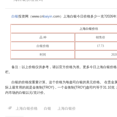
白银
投资网（www.cn
baiyin
.com）上海白银今日价格多少一克?
2026
上海白银价
格
品 种
销售价
白银价格
17.73
时间
20
备注：以上价格仅供参考，请以官方价格为准。更多今日上海白银价格
栏。
白银的价格按重量计算。这个价格为每盎司白银的美元价格。 在贵金
际上最常用的就是金衡制(TROY)，一个金衡制(TROY)盎司约等于31.10
内市场的白银以元/克计价。
上海白银价格
白银
上海白银价