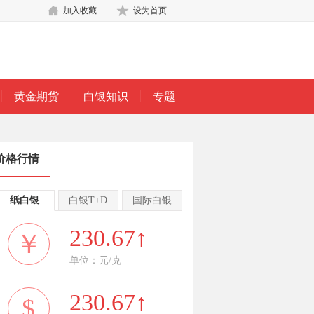
加入收藏
设为首页
黄金期货
白银知识
专题
价格行情
纸白银
白银T+D
国际白银
230.67↑
￥
单位：元/克
230.67↑
$