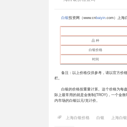
白银
投资网（www.cn
baiyin
.com）上
品 种
白银价格
时间
备注：以上价格仅供参考，请以官方价格
栏。
白银的价格按重量计算。这个价格为每盎
际上最常用的就是金衡制(TROY)，一个金衡制
内市场的白银以元/克计价。
上海白银价格
白银
上海白银