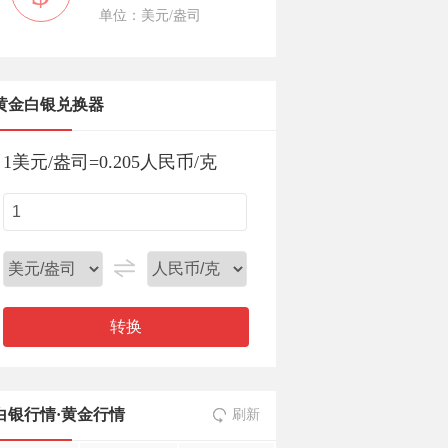
单位：美元/盎司
黄金白银兑换器
1
美元/盎司
=
0.205
人民币/克
转换
白银行情
·
黄金行情
刷新