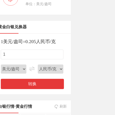
单位：美元/盎司
黄金白银兑换器
1
美元/盎司
=
0.205
人民币/克
转换
白银行情
·
黄金行情
刷新