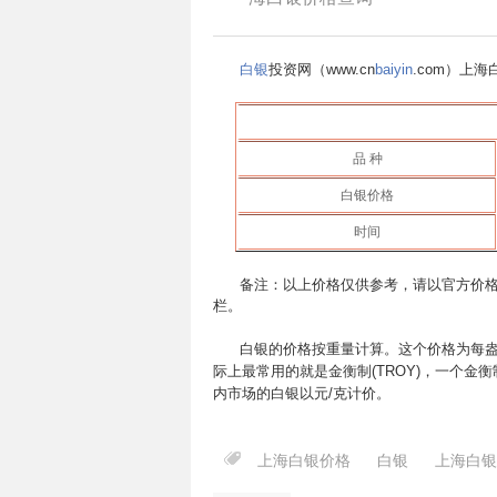
白银
投资网（www.cn
baiyin
.com）上
品 种
白银价格
时间
备注：以上价格仅供参考，请以官方价格
栏。
白银的价格按重量计算。这个价格为每盎
际上最常用的就是金衡制(TROY)，一个金衡制
内市场的白银以元/克计价。
上海白银价格
白银
上海白银