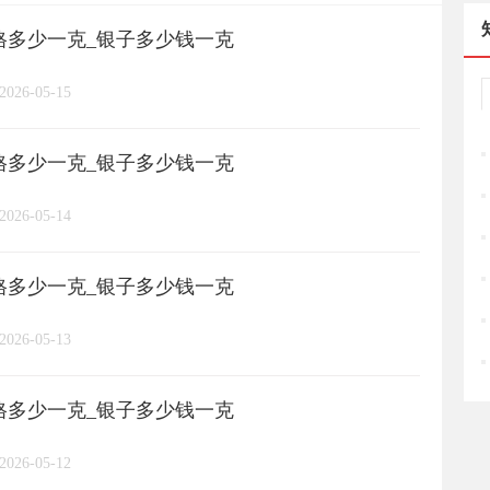
价格多少一克_银子多少钱一克
长城币
老凤祥
周大福
/
/
/
/
2026-05-15
周六福
六桂福
老庙
/
/
/
/
价格多少一克_银子多少钱一克
亚一金店
黄金
高赛尔
/
/
/
2026-05-14
价格多少一克_银子多少钱一克
2026-05-13
价格多少一克_银子多少钱一克
2026-05-12