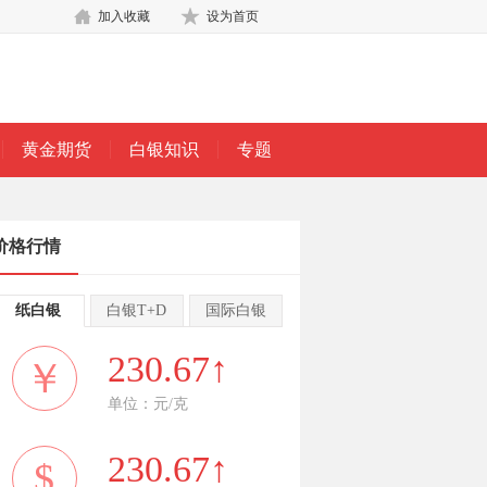
加入收藏
设为首页
黄金期货
白银知识
专题
价格行情
纸白银
白银T+D
国际白银
230.67↑
￥
单位：元/克
230.67↑
$