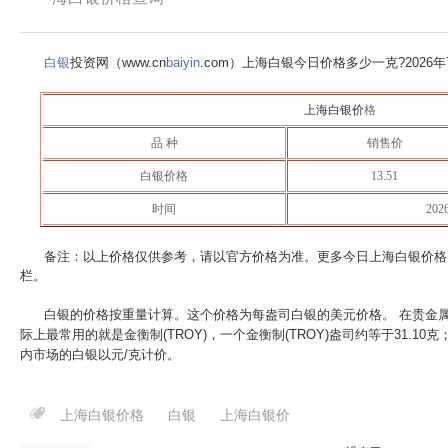
白银
投资网（www.cn
baiyin
.com）上海白银今日价格多少一克?
2026
上海白银价
格
品 种
销售价
白银价格
13.51
时间
20
备注：以上价格仅供参考，请以官方价格为准。更多今日上海白银价格
栏。
白银的价格按重量计算。这个价格为每盎司白银的美元价格。 在贵金
际上最常用的就是金衡制(TROY)，一个金衡制(TROY)盎司约等于31.10
内市场的白银以元/克计价。
上海白银价格
白银
上海白银价